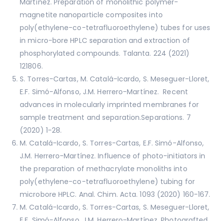
Martínez. Preparation of monolithic polymer-
magnetite nanoparticle composites into
poly(ethylene-co-tetrafluoroethylene) tubes for uses
in micro-bore HPLC separation and extraction of
phosphorylated compounds. Talanta. 224 (2021)
121806.
S. Torres-Cartas, M. Catalá-Icardo, S. Meseguer-Lloret,
E.F. Simó-Alfonso, J.M. Herrero-Martínez. Recent
advances in molecularly imprinted membranes for
sample treatment and separation.Separations. 7
(2020) 1-28.
M. Catalá-Icardo, S. Torres-Cartas, E.F. Simó-Alfonso,
J.M. Herrero-Martínez. Influence of photo-initiators in
the preparation of methacrylate monoliths into
poly(ethylene-co-tetrafluoroethylene) tubing for
microbore HPLC. Anal. Chim. Acta. 1093 (2020) 160-167.
M. Catalá-Icardo, S. Torres-Cartas, S. Meseguer-Lloret,
E.F. Simó-Alfonso, J.M. Herrero-Martínez. Photografted