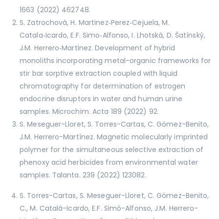
1663 (2022) 462748.
S. Zatrochová, H. Martinez‑Perez‑Cejuela, M.
Catala‑Icardo, E.F. Simo‑Alfonso, I. Lhotská, D. Šatínský,
J.M. Herrero‑Martinez. Development of hybrid
monoliths incorporating metal-organic frameworks for
stir bar sorptive extraction coupled with liquid
chromatography for determination of estrogen
endocrine disruptors in water and human urine
samples. Microchim. Acta 189 (2022) 92.
S. Meseguer-Lloret, S. Torres-Cartas, C. Gómez-Benito,
J.M. Herrero-Martínez. Magnetic molecularly imprinted
polymer for the simultaneous selective extraction of
phenoxy acid herbicides from environmental water
samples. Talanta. 239 (2022) 123082.
S. Torres-Cartas, S. Meseguer-Lloret, C. Gómez-Benito,
C., M. Catalá-Icardo, E.F. Simó-Alfonso, J.M. Herrero-