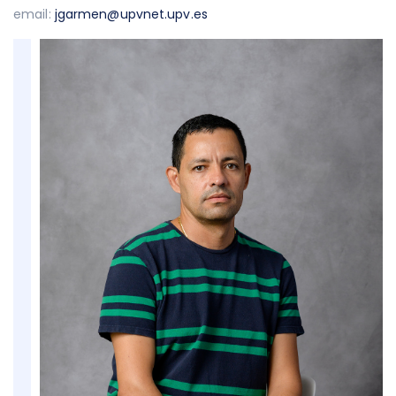
email:
jgarmen@upvnet.upv.es