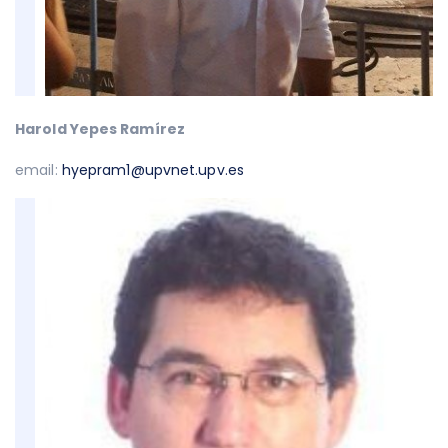
Harold Yepes Ramírez
email:
hyepram1@upvnet.upv.es