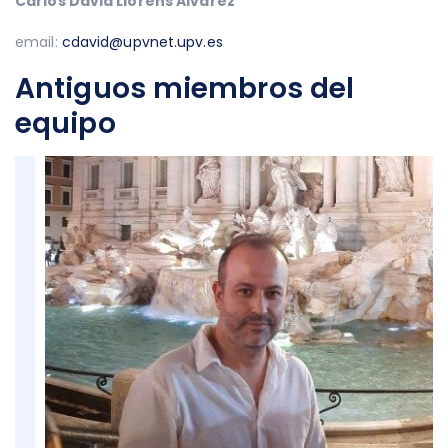
Carlos David Llorens Alvarez
email:
cdavid@upvnet.upv.es
Antiguos miembros del
equipo