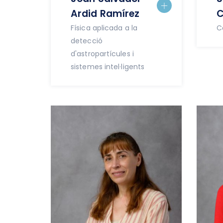
Ardid Ramírez
C
Física aplicada a la
C
detecció
d'astropartícules i
sistemes intel·ligents