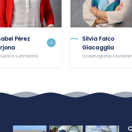
sabel Pérez
Silvia Falco
rjona
Giacagglia
cústica submarina
Oceanografia costaner
C