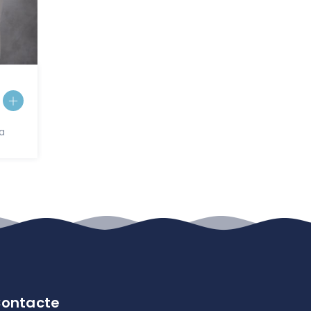
a
ontacte