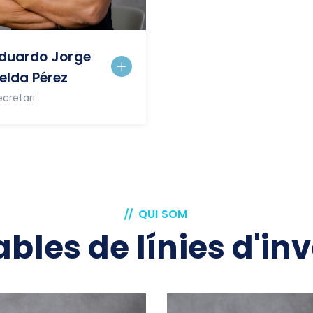
duardo Jorge
elda Pérez
ecretari
QUI SOM
les de línies d'in