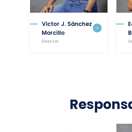
Victor J. Sánchez
E
Morcillo
B
Director
S
Responsab