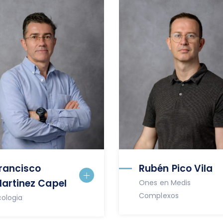
rancisco
Rubén Pico Vila
artinez Capel
Ones en Medis
Complexos
cologia