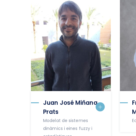
Juan José Miñana
F
Prats
M
Modelat de sistemes
E
dinàmics i eines fuzzy i