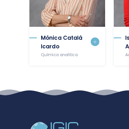
Mónica Catalá
I
Icardo
A
Química analítica
A