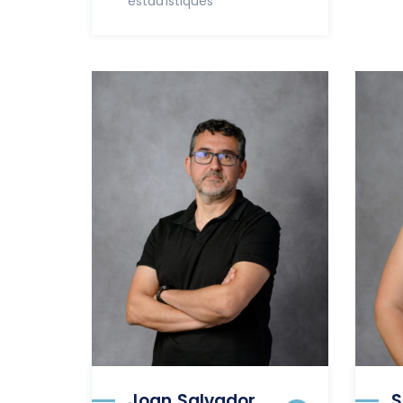
estadístiques
Joan Salvador
S