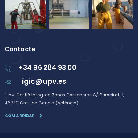
Contacte
+34 96 284 93 00
igic@upv.es
I. Inv. Gestió Integ. de Zones Costaneres C/ Paranimf, 1,
46730 Grau de Gandia (València)
COM ARRIBAR